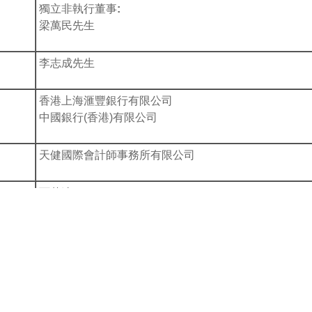
獨立非執行董事:
梁萬民先生
李志成先生
香港上海滙豐銀行有限公司
中國銀行(香港)有限公司
天健國際會計師事務所有限公司
百慕達:
Conyers Corporate Services (Bermuda) Limited
Clarendon House
2 Church Street
Hamilton HM11
Bermuda
香港: