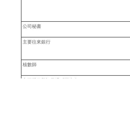
公司秘書
主要往來銀行
核數師
主要股份登記及過戶辦事處