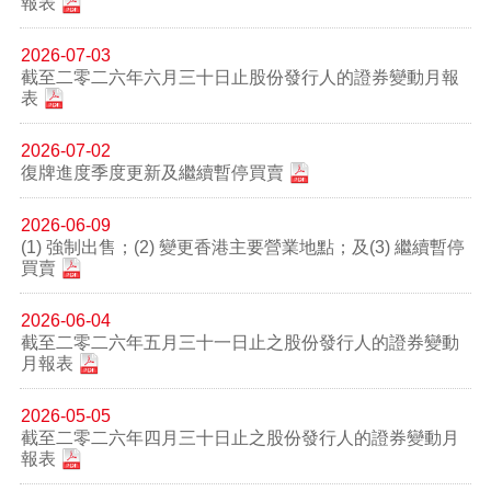
報表
2026-07-03
截至二零二六年六月三十日止股份發行人的證券變動月報
表
2026-07-02
復牌進度季度更新及繼續暫停買賣
2026-06-09
(1) 強制出售；(2) 變更香港主要營業地點；及(3) 繼續暫停
買賣
2026-06-04
截至二零二六年五月三十一日止之股份發行人的證券變動
月報表
2026-05-05
截至二零二六年四月三十日止之股份發行人的證券變動月
報表